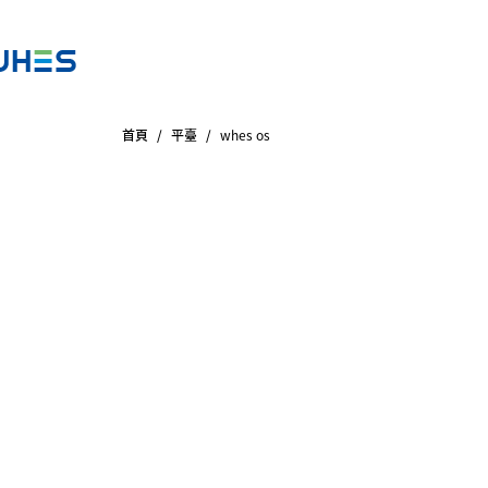
首頁
/
平臺
/
whes os