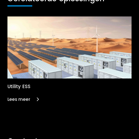
Utility ESS
Res
Lees meer
Le