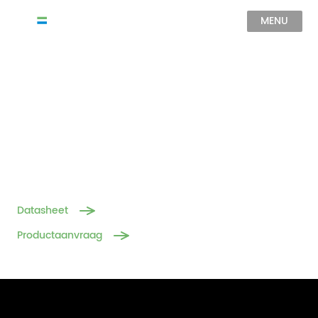
MENU
PA-3.0EU
744-1488 kW / 1490-2980
kWh<br>Nut-
energieopslagsysteem
Datasheet
Productaanvraag