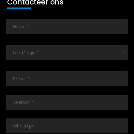
Contacteer ons
Naam *
Land/regio *
E-mail *
Telefoon *
WhatsApp