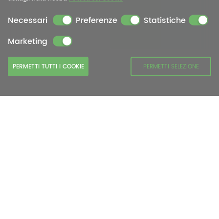
Necessari
Preferenze
Statistiche
Marketing
PERMETTI TUTTI I COOKIE
PERMETTI SELEZIONE
Copertura completa di ogni scenario.
Distribuzione gratuita in loco o cloud
La scarica e carica programmata permette un
utilizzo ottimizzato del vettore energia elettrica.