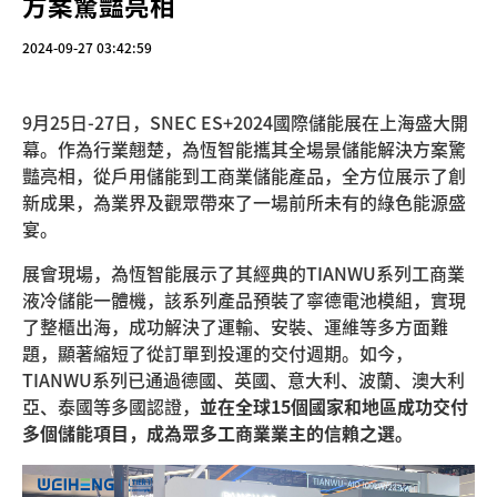
方案驚豔亮相
2024-09-27 03:42:59
9月25日-27日，SNEC ES+2024國際儲能展在上海盛大開
幕。作為行業翹楚，為恆智能攜其全場景儲能解決方案驚
豔亮相，從戶用儲能到工商業儲能產品，全方位展示了創
新成果，為業界及觀眾帶來了一場前所未有的綠色能源盛
宴。
展會現場，為恆智能展示了其經典的TIANWU系列工商業
液冷儲能一體機，該系列產品預裝了寧德電池模組，實現
了整櫃出海，成功解決了運輸、安裝、運維等多方面難
題，顯著縮短了從訂單到投運的交付週期。如今，
TIANWU系列已通過德國、英國、意大利、波蘭、澳大利
亞、泰國等多國認證，
並在全球15個國家和地區成功交付
多個儲能項目，成為眾多工商業業主的信賴之選。