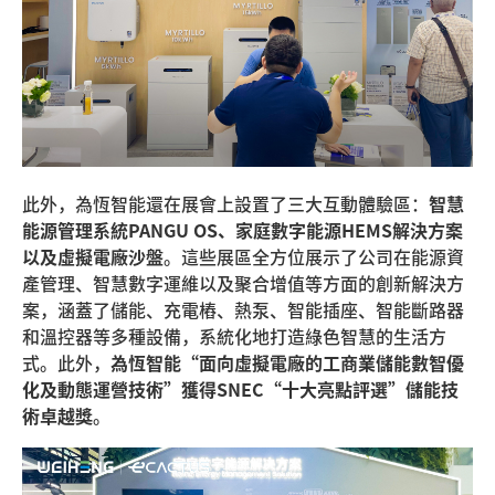
此外，為恆智能還在展會上設置了三大互動體驗區：
智慧
能源管理系統PANGU OS、家庭數字能源HEMS解決方案
以及虛擬電廠沙盤
。這些展區全方位展示了公司在能源資
產管理、智慧數字運維以及聚合增值等方面的創新解決方
案，涵蓋了儲能、充電樁、熱泵、智能插座、智能斷路器
和溫控器等多種設備，系統化地打造綠色智慧的生活方
式。此外，
為恆智能“面向虛擬電廠的工商業儲能數智優
化及動態運營技術”獲得SNEC“十大亮點評選”儲能技
術卓越獎
。